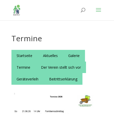
Termine
Startseite
Aktuelles
Galerie
Termine
Der Verein stellt sich vor
Geräteverleih
Beitrittserklärung