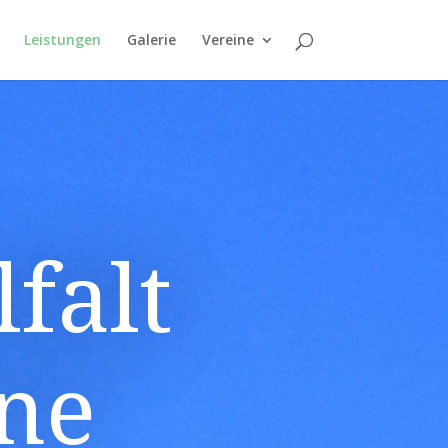
Leistungen
Galerie
Vereine
falt
üne