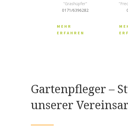
"Grashüpfer"
"Fre
0171/6396282
MEHR
ME
ERFAHREN
ER
Gartenpfleger – S
unserer Vereinsar