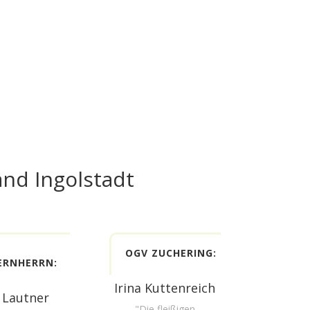
nd Ingolstadt
OGV ZUCHERING:
ERNHERRN:
Irina Kuttenreich
s Lautner
"Die fleißigen