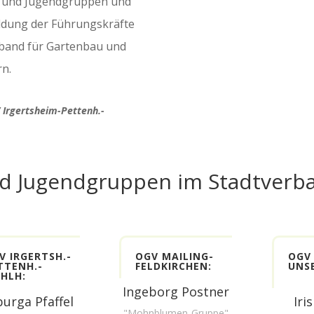
r- und Jugendgruppen und
bildung der Führungskräfte
band für Gartenbau und
rn.
 Irgertsheim-Pettenh.-
d Jugendgruppen im Stadtverba
V IRGERTSH.-
OGV MAILING-
OGV
TTENH.-
FELDKIRCHEN:
UNS
HLH:
Ingeborg Postner
urga Pfaffel
Iri
"Mohnblumen-Gruppe"