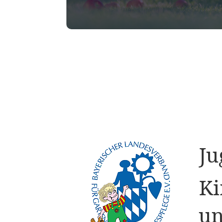
Ju
Ki
un