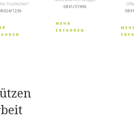
che Früchtchen"
Off
0841/37496
08424/1236
084
MEHR
HR
MEH
ERFAHREN
FAHREN
ERF
tützen
beit