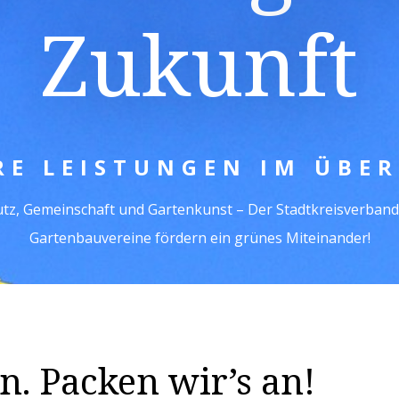
Zukunft
RE LEISTUNGEN IM ÜBER
tz, Gemeinschaft und Gartenkunst – Der Stadtkreisverband
Gartenbauvereine fördern ein grünes Miteinander!
un. Packen wir’s an!