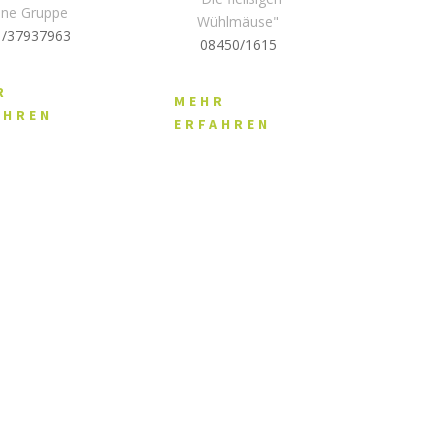
ene Gruppe
Wühlmäuse"
1/37937963
08450/1615
R
MEHR
AHREN
ERFAHREN