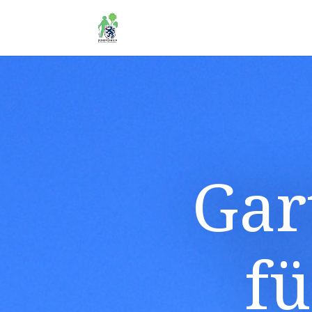
Gar
fü