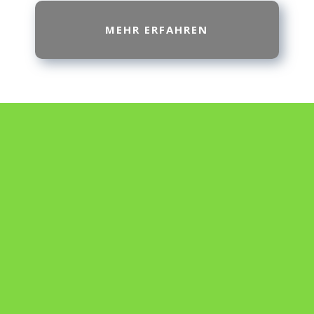
MEHR ERFAHREN
Gartenbauvereine
Die Gartenbauvereine des
Stadtverbands für Gartenbau und