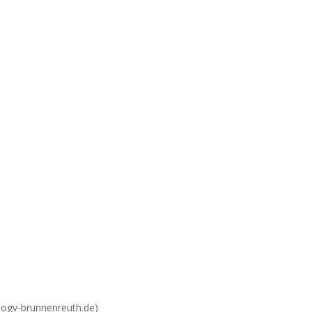
@ogv-brunnenreuth.de)