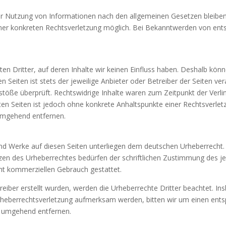
er Nutzung von Informationen nach den allgemeinen Gesetzen bleiben 
einer konkreten Rechtsverletzung möglich. Bei Bekanntwerden von en
en Dritter, auf deren Inhalte wir keinen Einfluss haben. Deshalb könn
n Seiten ist stets der jeweilige Anbieter oder Betreiber der Seiten ve
stöße überprüft. Rechtswidrige Inhalte waren zum Zeitpunkt der Verli
nkten Seiten ist jedoch ohne konkrete Anhaltspunkte einer Rechtsverl
 umgehend entfernen.
 und Werke auf diesen Seiten unterliegen dem deutschen Urheberrecht. 
zen des Urheberrechtes bedürfen der schriftlichen Zustimmung des je
icht kommerziellen Gebrauch gestattet.
treiber erstellt wurden, werden die Urheberrechte Dritter beachtet. In
 Urheberrechtsverletzung aufmerksam werden, bitten wir um einen en
e umgehend entfernen.