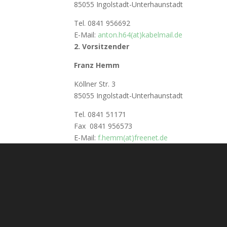
85055 Ingolstadt-Unterhaunstadt
Tel. 0841 956692
E-Mail:
anton.h64(at)kabelmail.de
2. Vorsitzender
Franz Hemm
Köllner Str. 3
85055 Ingolstadt-Unterhaunstadt
Tel. 0841 51171
Fax 0841 956573
E-Mail:
f.hemm(at)freenet.de